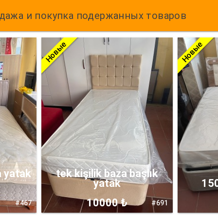
дажа и покупка подержанных товаров
Новые
Новые
a yatak
tek kişilik baza başlık
yatak
150
10000 ₺
#467
#691