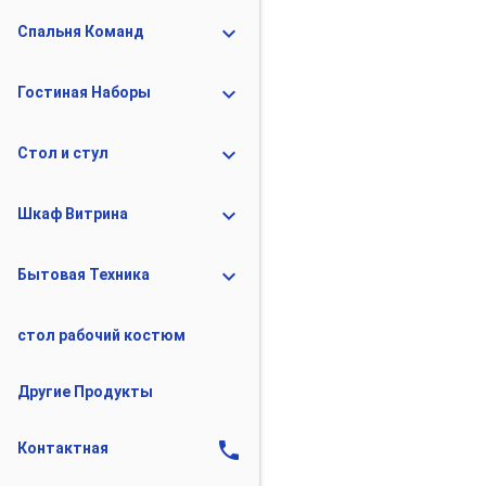
expand_more
Спальня Команд
expand_more
Гостиная Наборы
expand_more
Стол и стул
expand_more
Шкаф Витрина
expand_more
Бытовая Техника
стол рабочий костюм
Другие Продукты
phone
Контактная