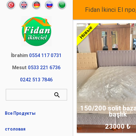

Fidan İkinci El
про
Новые
İbrahim
0554 117 0731
Mesut
0533 221 6736
0242 513 7846
search
150/200 solit baz
başlık
Все Продукты
23000 ₺
столовая